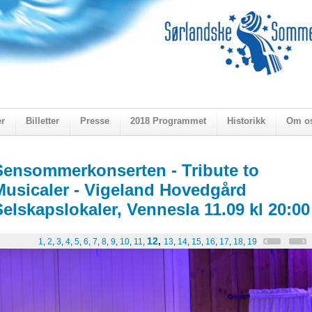
er
Billetter
Presse
2018 Programmet
Historikk
Om o
ogen 2018
Sensommerkonserten - Tribute to
Musicaler - Vigeland Hovedgård
Selskapslokaler, Vennesla 11.09 kl 20:00
12
,
1
,
2
,
3
,
4
,
5
,
6
,
7
,
8
,
9
,
10
,
11
,
13
,
14
,
15
,
16
,
17
,
18
,
19