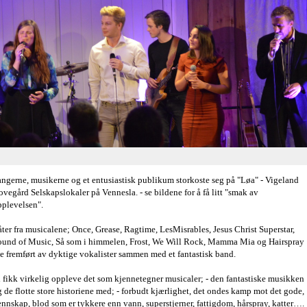
angerne, musikerne og et entusiastisk publikum storkoste seg på "Løa" - Vigeland
vegård Selskapslokaler på Vennesla. - se bildene for å få litt "smak av
pplevelsen".
ter fra musicalene; Once, Grease, Ragtime, LesMisrables, Jesus Christ Superstar,
ound of Music, Så som i himmelen, Frost, We Will Rock, Mamma Mia og Hairspray
e fremført av dyktige vokalister sammen med et fantastisk band.
 fikk virkelig oppleve det som kjennetegner musicaler; - den fantastiske musikken
 de flotte store historiene med; - forbudt kjærlighet, det ondes kamp mot det gode,
nnskap, blod som er tykkere enn vann, superstjerner, fattigdom, hårspray, katter….