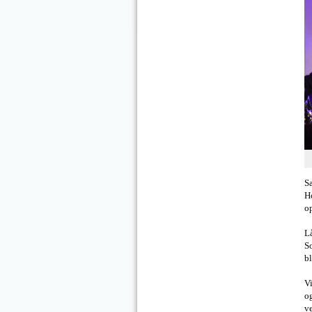
S
Ho
o
Lå
S
bl
Vi
og
ve