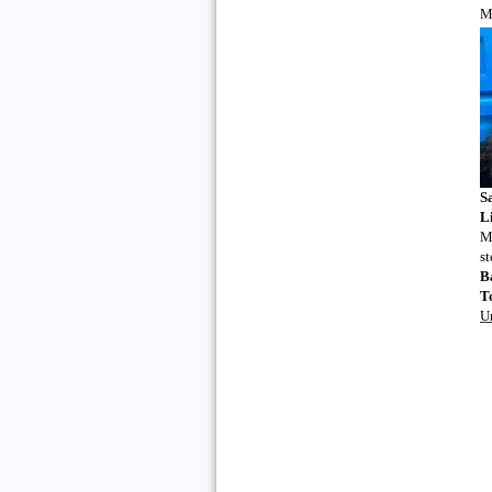
M
S
L
M
st
B
T
U