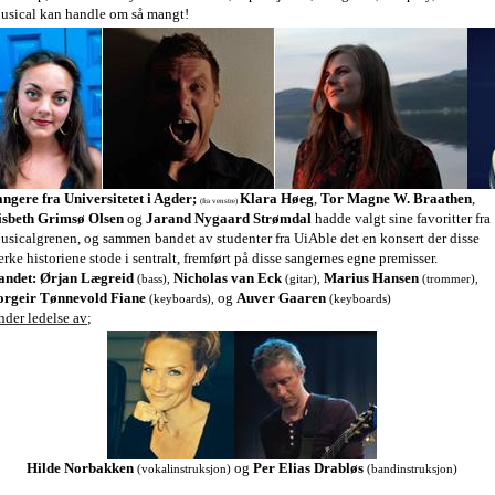
usical kan handle om så mangt!
angere fra Universitetet i Agder;
Klara Høeg
,
Tor Magne W. Braathen
,
(fra venstre)
isbeth Grimsø Olsen
og
Jarand Nygaard Strømdal
hadde valgt sine favoritter fra
usicalgrenen, og sammen bandet av studenter fra UiAble det en konsert der disse
erke historiene stode i sentralt, fremført på disse sangernes egne premisser.
andet:
Ørjan Lægreid
Nicholas van Eck
Marius Hansen
(bass),
(gitar),
(trommer),
orgeir Tønnevold Fiane
og
Auver Gaaren
(keyboards),
(keyboards)
nder ledelse av
;
Hilde Norbakken
og
Per Elias Drabløs
(vokalinstruksjon)
(bandinstruksjon)