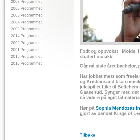
2007 Programmet
2006 Programmet
2005 Programmet
2004 Programmet
2003 Programmet
2014 Programmet
2002 Programmet
2001 Programmet
Født og oppvokst i Molde. H
studert musikk.
2015 Programmet
2016 Programmet
Går nå siste året bachelor,
Har jobbet mest som freelan
og Kristiansand bl.a i musi
julespillet Like til Betleh
Gaasehud. Synger med det l
nå videre på eget låtmateria
Hør på
Sophia Mendozas in
gjort av bandet Kings of L
Tilbake