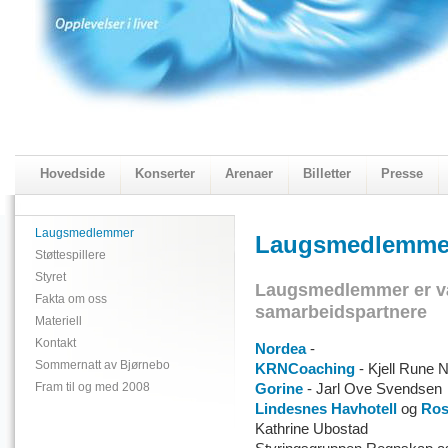
Hovedside
Konserter
Arenaer
Billetter
Presse
2018 Programmet
Visningskatalogen 2018
Laugsmedlemmer
Laugsmedlemme
Støttespillere
Styret
Laugsmedlemmer er vå
Fakta om oss
samarbeidspartnere
Materiell
Kontakt
Nordea
-
Sommernatt av Bjørnebo
KRNCoaching
- Kjell Rune 
Fram til og med 2008
Gorine
- Jarl Ove Svendsen
Lindesnes Havhotell
og
Ros
Kathrine Ubostad