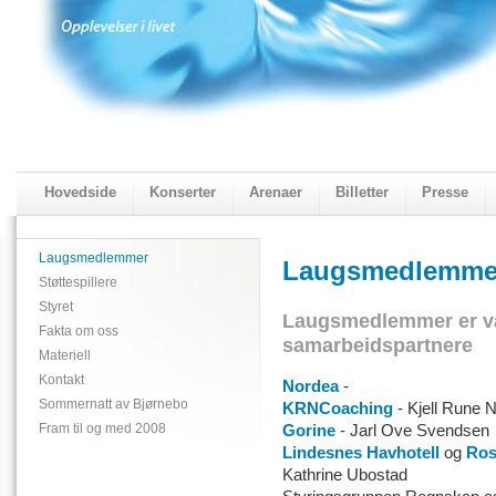
Hovedside
Konserter
Arenaer
Billetter
Presse
2018 Programmet
Visningskatalogen 2018
Laugsmedlemmer
Laugsmedlemme
Støttespillere
Styret
Laugsmedlemmer er vå
Fakta om oss
samarbeidspartnere
Materiell
Kontakt
Nordea
-
Sommernatt av Bjørnebo
KRNCoaching
- Kjell Rune 
Fram til og med 2008
Gorine
- Jarl Ove Svendsen
Lindesnes Havhotell
og
Ros
Kathrine Ubostad