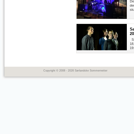
De
de
sk
Sø
20
Sø
18
19
Copyright © 2008 - 2026 Sørlandske Sommernetter