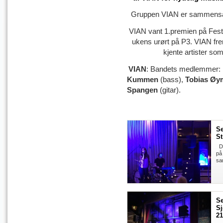
Gruppen VIAN er sammensatt 
VIAN vant 1.premien på Festko
ukens urørt på P3. VIAN fre
kjente artister som
VIAN
:
Bandets medlemmer:
Kummen
(bass),
Tobias Øy
Spangen
(gitar).
S
St
De
på
sa
S
Sj
21