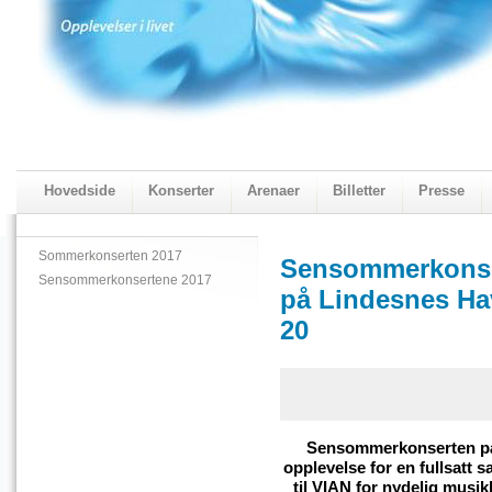
Hovedside
Konserter
Arenaer
Billetter
Presse
2018 Programmet
Visningskatalogen 2018
Sommerkonserten 2017
Sensommerkonse
Sensommerkonsertene 2017
på Lindesnes Hav
20
Sensommerkonserten på 
opplevelse for en fullsatt 
til VIAN for nydelig musik