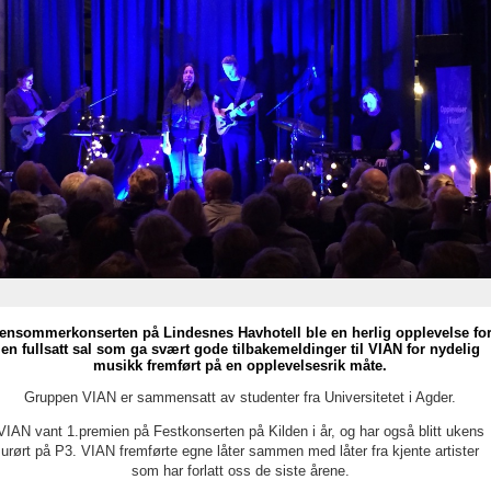
ensommerkonserten på Lindesnes Havhotell ble en herlig opplevelse fo
en fullsatt sal som ga svært gode tilbakemeldinger til VIAN for nydelig
musikk fremført på en opplevelsesrik måte.
Gruppen VIAN er sammensatt av studenter fra Universitetet i Agder.
VIAN vant 1.premien på Festkonserten på Kilden i år, og har også blitt ukens
urørt på P3. VIAN fremførte egne låter sammen med låter fra kjente artister
som har forlatt oss de siste årene.