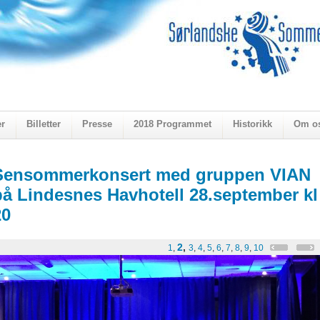
er
Billetter
Presse
2018 Programmet
Historikk
Om o
ogen 2018
Sensommerkonsert med gruppen VIAN
på Lindesnes Havhotell 28.september kl
20
2
,
1
,
3
,
4
,
5
,
6
,
7
,
8
,
9
,
10