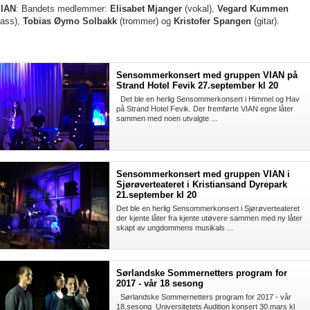
IAN
:
Bandets medlemmer:
Elisabet Mjanger
(vokal),
Vegard Kummen
bass),
Tobias Øymo Solbakk
(trommer) og
Kristofer Spangen
(gitar).
Sensommerkonsert med gruppen VIAN på
Strand Hotel Fevik 27.september kl 20
Det ble en herlig Sensommerkonsert i Himmel og Hav
på Strand Hotel Fevik. Der fremførte VIAN egne låter
sammen med noen utvalgte ...
Sensommerkonsert med gruppen VIAN i
Sjørøverteateret i Kristiansand Dyrepark
21.september kl 20
Det ble en herlig Sensommerkonsert i Sjørøverteateret
der kjente låter fra kjente utøvere sammen med ny låter
skapt av ungdommens musikals ...
Sørlandske Sommernetters program for
2017 - vår 18 sesong
Sørlandske Sommernetters program for 2017 - vår
18.sesong Universitetets Audition konsert 30.mars kl