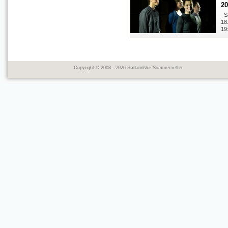
20
Sø
18
19
Copyright © 2008 - 2026 Sørlandske Sommernetter