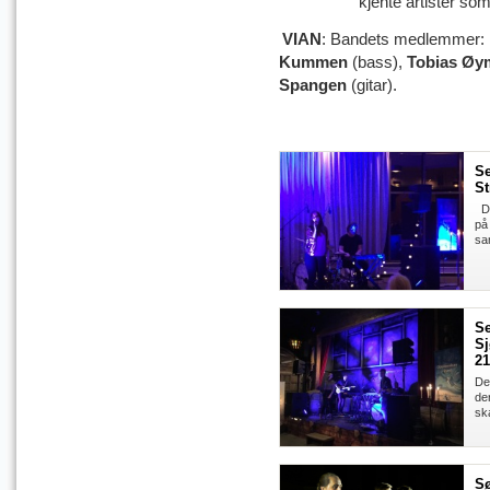
kjente artister som
VIAN
:
Bandets medlemmer:
Kummen
(bass),
Tobias Øy
Spangen
(gitar).
S
St
De
på
sa
S
Sj
21
De
de
sk
Sø