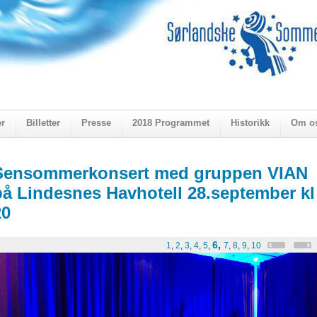
er
Billetter
Presse
2018 Programmet
Historikk
Om o
ogen 2018
Sensommerkonsert med gruppen VIAN
på Lindesnes Havhotell 28.september kl
20
6
,
1
,
2
,
3
,
4
,
5
,
7
,
8
,
9
,
10