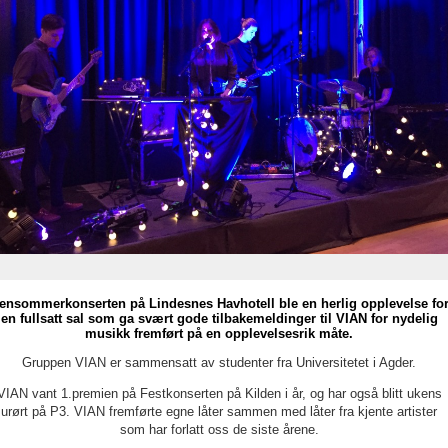
ensommerkonserten på Lindesnes Havhotell ble en herlig opplevelse fo
en fullsatt sal som ga svært gode tilbakemeldinger til VIAN for nydelig
musikk fremført på en opplevelsesrik måte.
Gruppen VIAN er sammensatt av studenter fra Universitetet i Agder.
VIAN vant 1.premien på Festkonserten på Kilden i år, og har også blitt ukens
urørt på P3. VIAN fremførte egne låter sammen med låter fra kjente artister
som har forlatt oss de siste årene.