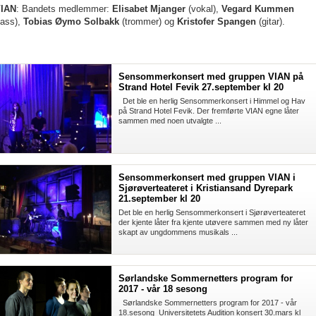
IAN
:
Bandets medlemmer:
Elisabet Mjanger
(vokal),
Vegard Kummen
bass),
Tobias Øymo Solbakk
(trommer) og
Kristofer Spangen
(gitar).
Sensommerkonsert med gruppen VIAN på
Strand Hotel Fevik 27.september kl 20
Det ble en herlig Sensommerkonsert i Himmel og Hav
på Strand Hotel Fevik. Der fremførte VIAN egne låter
sammen med noen utvalgte ...
Sensommerkonsert med gruppen VIAN i
Sjørøverteateret i Kristiansand Dyrepark
21.september kl 20
Det ble en herlig Sensommerkonsert i Sjørøverteateret
der kjente låter fra kjente utøvere sammen med ny låter
skapt av ungdommens musikals ...
Sørlandske Sommernetters program for
2017 - vår 18 sesong
Sørlandske Sommernetters program for 2017 - vår
18.sesong Universitetets Audition konsert 30.mars kl