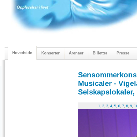
Hovedside
Konserter
Arenaer
Billetter
Presse
2018 Programmet
Visningskatalogen 2018
Sensommerkonser
Musicaler - Vig
Selskapslokaler,
1
,
2
,
3
,
4
,
5
,
6
,
7
,
8
,
9
,
1