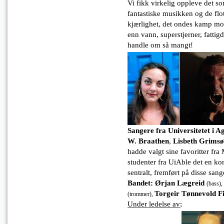
Vi fikk virkelig oppleve det s
fantastiske musikken og de flot
kjærlighet, det ondes kamp mo
enn vann, superstjerner, fatti
handle om så mangt!
Sangere fra Universitetet i A
W. Braathen
,
Lisbeth Grimsø
hadde valgt sine favoritter f
studenter fra UiAble det en kon
sentralt, fremført på disse san
Bandet:
Ørjan Lægreid
(bass),
Torgeir Tønnevold F
(trommer),
Under ledelse av
;