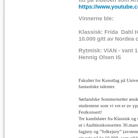
https://www.youtube.
Vinnerne ble:
Klassisk: Frida Dahl H
10.000 gitt av Norde
Rytmisk: VIAN - vant 1
Hennig Olsen IS
Fakultet for Kunstfag på Unive
fantastiske talenter.
Sørlandske Sommernetter ønske
studentene som vi vet er av yp
Festkonsert!
Tre kandidater fra Klassisk og 
ut i Auditionkonserten 30.mar
fagjury og ”folkejury” (avst
sin pris på kr 10.000, som gikk