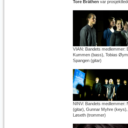
Tore Bråthen
var prosjektled
VIAN: Bandets medlemmer: El
Kummen (bass), Tobias Øymo 
Spangen (gitar)
NINV: Bandets medlemmer: Ni
(gitar), Gunnar Myhre (keys),
Løseth (trommer)