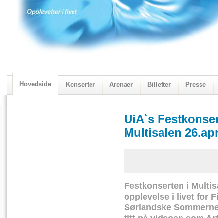
Hovedside
Konserter
Arenaer
Billetter
Presse
2018 Programmet
Visningskatalogen 2018
UiA`s Festkonser
Multisalen 26.apr
Festkonserten i Multisa
opplevelse i livet for
Sørlandske Sommernett
titt på videoen som Art