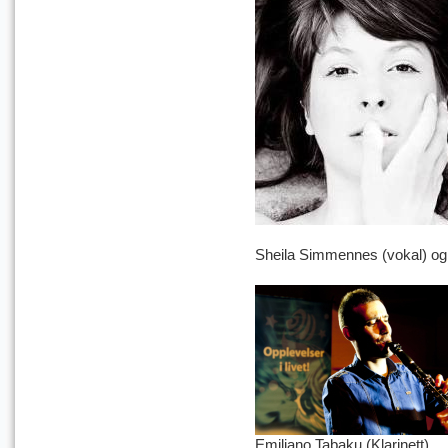
Sheila Simmennes (vokal) og
Emiljano Tabaku (Klarinett)