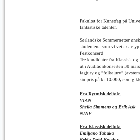
Fakultet for Kunstfag på Unive
fantastiske talenter.
Sørlandske Sommernetter ønske
studentene som vi vet er av yp
Festkonsert!
Tre kandidater fra Klassisk og 
ut i Auditionkonserten 30.mar
fagjury og ”folkejury” (avst
sin pris på kr 10.000, som gikk
Fra Rytmisk deltok:
VIAN
Sheila Simmens og Erik Ask
NINV
Fra Klassisk deltok:
Emiljano Tabuka
Frida Dahl Hovdar