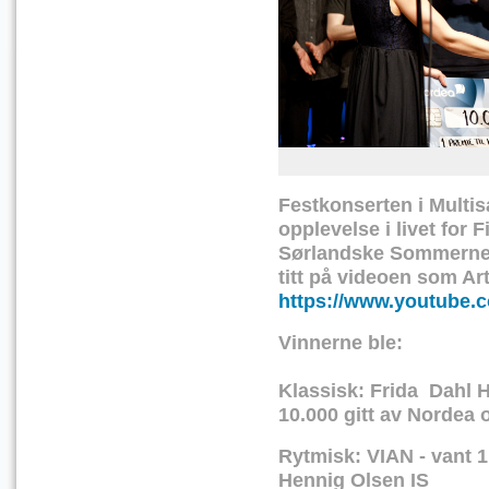
Festkonserten i Multisa
opplevelse i livet for
Sørlandske Sommernett
titt på videoen som Art
https://www.youtube.
Vinnerne ble:
Klassisk: Frida Dahl H
10.000 gitt av Norde
Rytmisk: VIAN - vant 1
Hennig Olsen IS