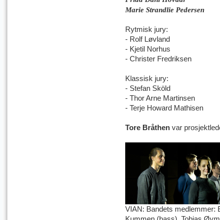
Marie Strandlie Pedersen
Rytmisk jury:
- Rolf Løvland
- Kjetil Norhus
- Christer Fredriksen
Klassisk jury:
- Stefan Sköld
- Thor Arne Martinsen
- Terje Howard Mathisen
Tore Bråthen
var prosjektled
VIAN: Bandets medlemmer: El
Kummen (bass), Tobias Øymo 