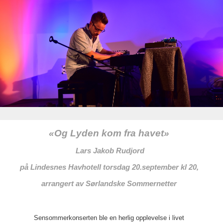
«Og Lyden kom fra havet»
Lars Jakob Rudjord
på Lindesnes Havhotell torsdag 20.september kl 20,
arrangert av Sørlandske Sommernetter
Sensommerkonserten ble en herlig opplevelse i livet