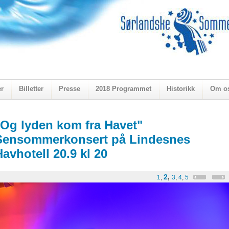
er
Billetter
Presse
2018 Programmet
Historikk
Om o
ogen 2018
"Og lyden kom fra Havet"
Sensommerkonsert på Lindesnes
Havhotell 20.9 kl 20
2
,
1
,
3
,
4
,
5